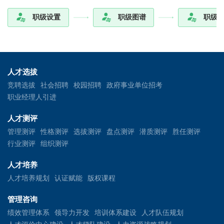
职级设置
职级图谱
职级
人才选拔
竞聘选拔
社会招聘
校园招聘
政府事业单位招考
职业经理人引进
人才测评
管理测评
性格测评
选拔测评
盘点测评
潜质测评
胜任测评
行业测评
组织测评
人才培养
人才培养规划
认证赋能
版权课程
管理咨询
绩效管理体系
领导力开发
培训体系建设
人才队伍规划