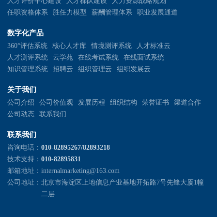
人才评价中心建设
人才梯队建设
人力资源战略规划
任职资格体系
胜任力模型
薪酬管理体系
职业发展通道
数字化产品
360°评估系统
核心人才库
情境测评系统
人才标准云
人才测评系统
云学苑
在线考试系统
在线面试系统
知识管理系统
招聘云
组织管理云
组织发展云
关于我们
公司介绍
公司价值观
发展历程
组织结构
荣誉证书
渠道合作
公司动态
联系我们
联系我们
咨询电话：
010-82895267/82893218
技术支持：
010-82895831
邮箱地址：
internalmarketing@163.com
公司地址：
北京市海淀区上地信息产业基地开拓路7号先锋大厦1幢
二层