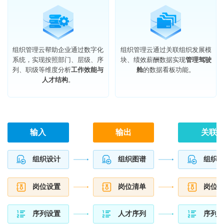
组织管理云帮助企业通过数字化
组织管理云通过关联组织发展模
系统，实现按照部门、层级、序
块、绩效薪酬数据实现
管理驾驶
列、职级等维度分析
工作效能与
舱
的数据看板功能。
人才结构
。
输入
输出
关联
组织设计
组织图谱
组织
岗位设置
岗位清单
岗位
序列设置
人才序列
序列