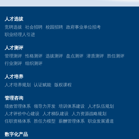
人才选拔
竞聘选拔
社会招聘
校园招聘
政府事业单位招考
职业经理人引进
人才测评
管理测评
性格测评
选拔测评
盘点测评
潜质测评
胜任测评
行业测评
组织测评
人才培养
人才培养规划
认证赋能
版权课程
管理咨询
绩效管理体系
领导力开发
培训体系建设
人才队伍规划
人才评价中心建设
人才梯队建设
人力资源战略规划
任职资格体系
胜任力模型
薪酬管理体系
职业发展通道
数字化产品