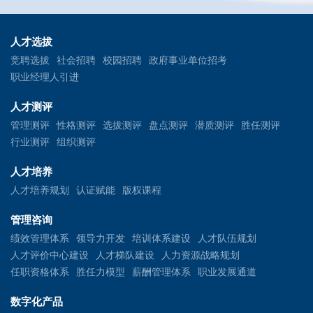
人才选拔
竞聘选拔
社会招聘
校园招聘
政府事业单位招考
职业经理人引进
人才测评
管理测评
性格测评
选拔测评
盘点测评
潜质测评
胜任测评
行业测评
组织测评
人才培养
人才培养规划
认证赋能
版权课程
管理咨询
绩效管理体系
领导力开发
培训体系建设
人才队伍规划
人才评价中心建设
人才梯队建设
人力资源战略规划
任职资格体系
胜任力模型
薪酬管理体系
职业发展通道
数字化产品